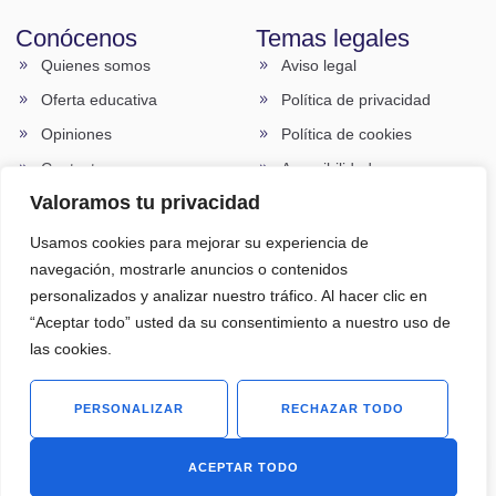
Conócenos
Temas legales
Quienes somos
Aviso legal
Oferta educativa
Política de privacidad
Opiniones
Política de cookies
Contacto
Accesibilidad
Valoramos tu privacidad
Contáctanos
Usamos cookies para mejorar su experiencia de
957 82 18 71
navegación, mostrarle anuncios o contenidos
639 22 93 04
personalizados y analizar nuestro tráfico. Al hacer clic en
“Aceptar todo” usted da su consentimiento a nuestro uso de
Info@centrodeestudiosdonbosco.com
las cookies.
Calle Santo Domingo Savio local 14002 Córdoba (Frente
colegio salesianos)
PERSONALIZAR
RECHAZAR TODO
ACEPTAR TODO
© Copyright 2026. Todos los derechos reservados.